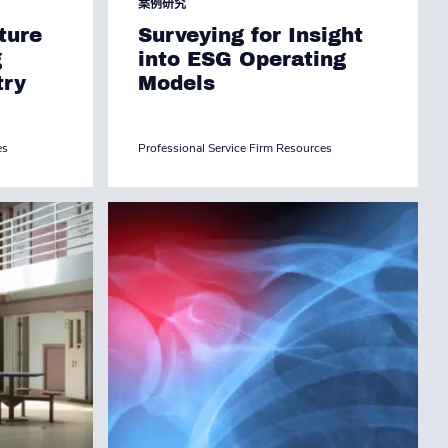
案例研究
ture
Surveying for Insight
g
into ESG Operating
try
Models
es
Professional Service Firm Resources