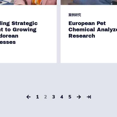
案例研究
ding Strategic
European Pet
ht to Growing
Chemical Analyz
dorean
Research
esses
1
2
3
4
5