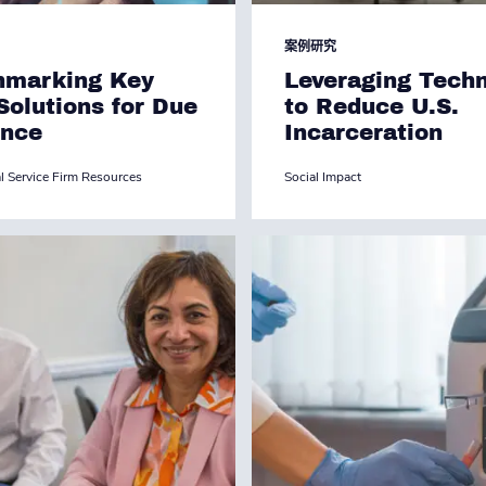
案例研究
hmarking Key
Leveraging Tech
Solutions for Due
to Reduce U.S.
ence
Incarceration
l Service Firm Resources
Social Impact