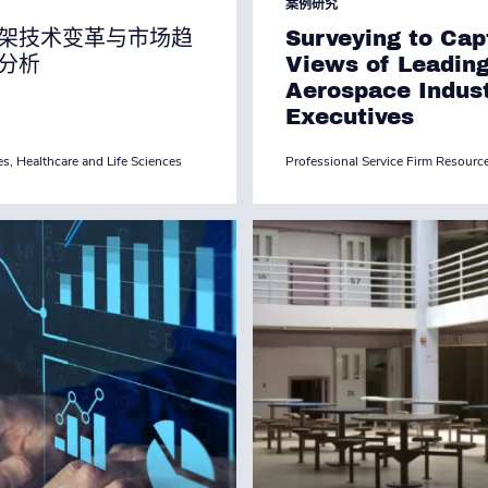
案例研究
架技术变革与市场趋
Surveying to Cap
分析
Views of Leadin
Aerospace Indus
Executives
es
,
Healthcare and Life Sciences
Professional Service Firm Resourc