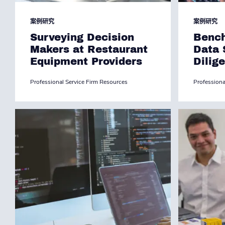
案例研究
案例研究
Surveying Decision
Benc
Makers at Restaurant
Data 
Equipment Providers
Dilig
Professional Service Firm Resources
Professiona