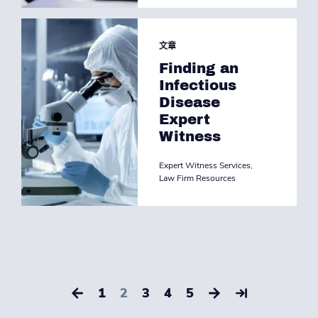
文章
Finding an
Infectious
Disease
Expert
Witness
Expert Witness Services
,
Law Firm Resources
1
2
3
4
5