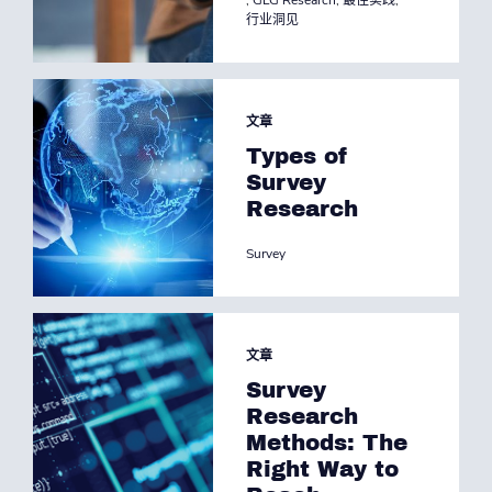
,
GLG Research
,
最佳实践
,
行业洞见
文章
Types of
Survey
Research
Survey
文章
Survey
Research
Methods: The
Right Way to